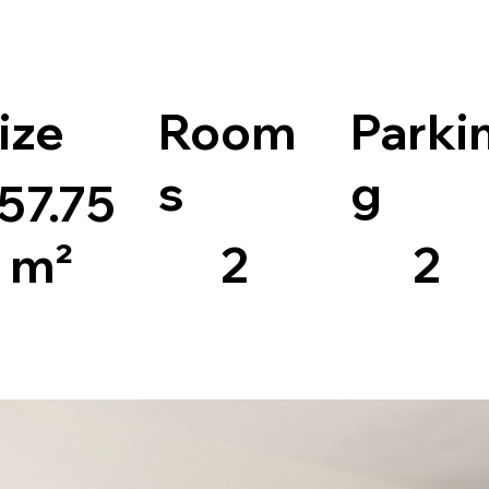
ize
Room
Parki
s
g
57.75
m²
2
2