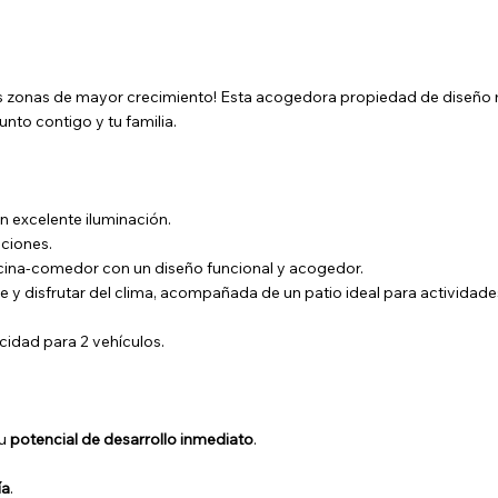
las zonas de mayor crecimiento! Esta acogedora propiedad de diseño m
nto contigo y tu familia.
 excelente iluminación.
ciones.
ocina-comedor con un diseño funcional y acogedor.
 y disfrutar del clima, acompañada de un patio ideal para actividades a
idad para 2 vehículos.
su
potencial de desarrollo inmediato
.
ía
.