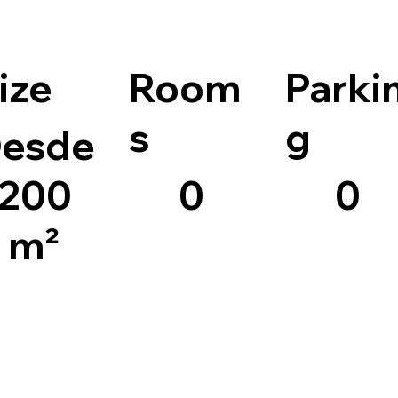
ize
Room
Parki
s
g
esde
200
0
0
m²