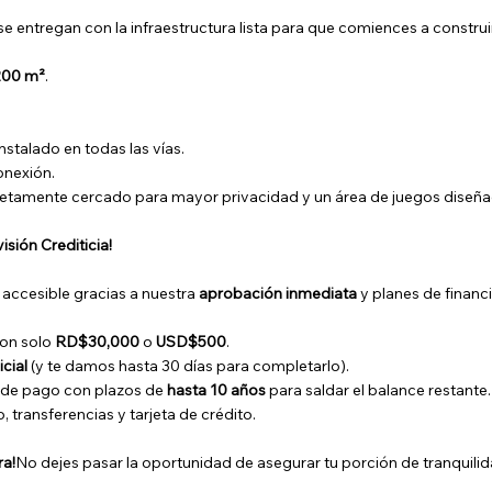
se entregan con la infraestructura lista para que comiences a construi
200 m²
.
nstalado en todas las vías.
onexión.
tamente cercado para mayor privacidad y un área de juegos diseñad
isión Crediticia!
 accesible gracias a nuestra
aprobación inmediata
y planes de financ
con solo
RD$30,000
o
USD$500
.
icial
(y te damos hasta 30 días para completarlo).
de pago con plazos de
hasta 10 años
para saldar el balance restante.
transferencias y tarjeta de crédito.
ra!
No dejes pasar la oportunidad de asegurar tu porción de tranquilida