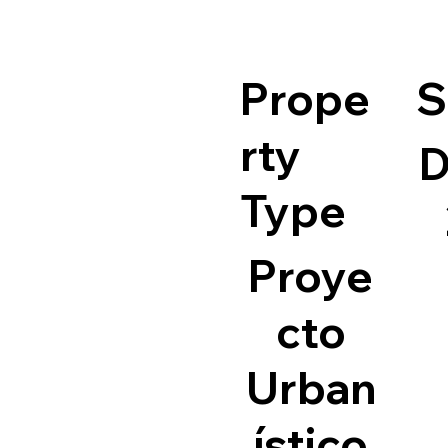
Prope
S
rty
D
Type
Proye
cto
Urban
ístico