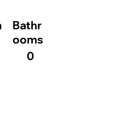
n
Bathr
ooms
0