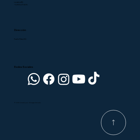
Localiza RD
+1 (809) 671-5076
Dirección
Puerto Plata, R.D.
Redes Sociales
© 2026 Creado por Dimagan Estudio