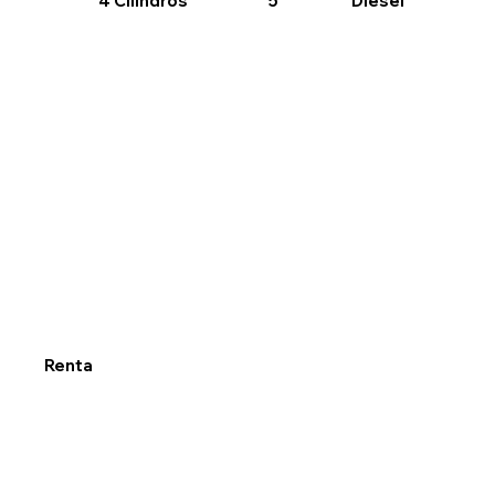
4 Cilindros
Diesel
5
Renta