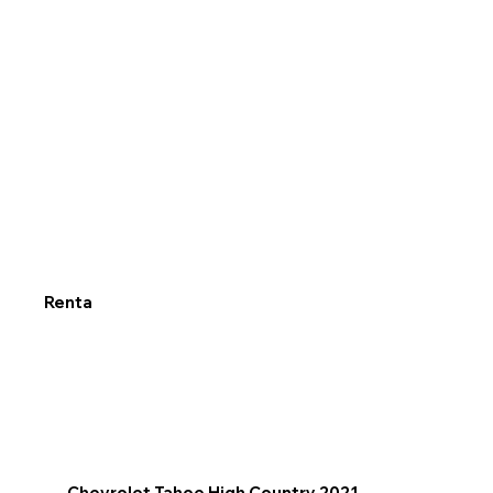
Renta
Chevrolet Tahoe High Country 2021