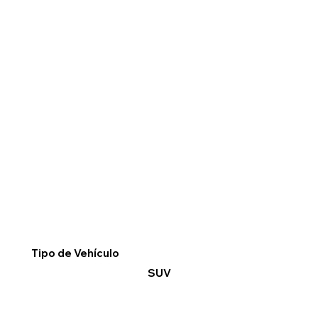
Tipo de Vehículo
SUV