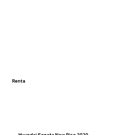
Renta
Hyundai Sonata New Rise 2020