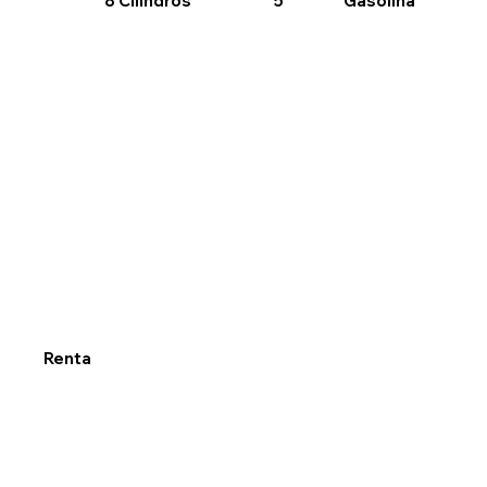
8 Cilindros
Gasolina
5
Renta