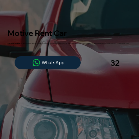
Motive Rent Car
En
Motive Rent Car
te damos la libertad de vivir tu próxima aventura con vehículos modernos, seguros y confortables. Ya sea por negocios o vacaciones, tenemos el auto
ideal para tu recorrido.
32
WhatsApp