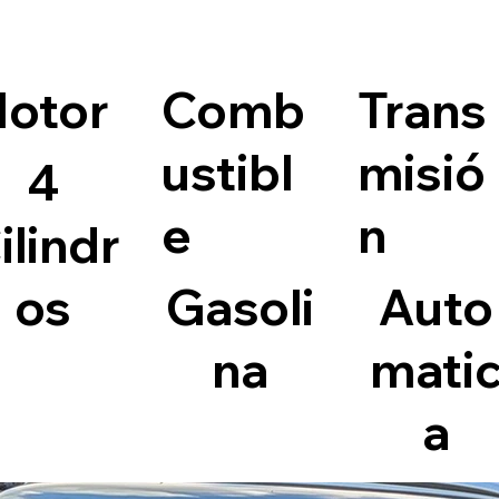
otor
Comb
Trans
ustibl
misió
4
e
n
ilindr
os
Gasoli
Auto
na
mati
a