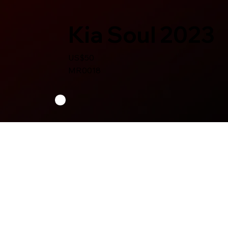
Kia Soul 2023
US$50
MR0018