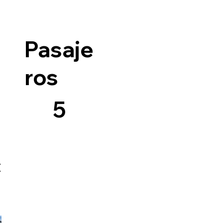
Pasaje
ros
5
c