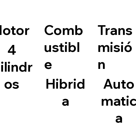
otor
Comb
Trans
ustibl
misió
4
e
n
ilindr
os
Hibrid
Auto
a
mati
a