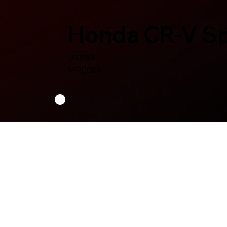
Honda CR-V Sp
US$80
MR0009