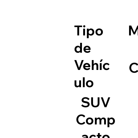
Tipo
M
de
Vehíc
C
ulo
SUV
Comp
acto