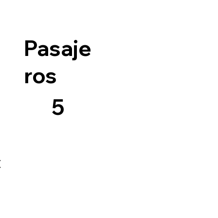
Pasaje
ros
5
c