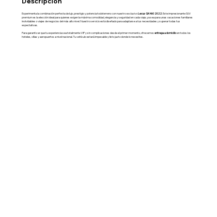
Descripción
Experimenta la combinación perfecta de lujo, prestigio y potencia todoterreno con nuestro exclusivo
Lexus GX460 2022
. Este impresionante SUV
premium es la elección ideal para quienes exigen la máxima comodidad, elegancia y seguridad en cada viaje, ya sea para unas vacaciones familiares
inolvidables o viajes de negocios del más alto nivel. Nuestro servicio está diseñado para adaptarse a tus necesidades y superar todas tus
expectativas.
Para garantizar que tu experiencia sea totalmente VIP y sin complicaciones desde el primer momento, ofrecemos
entrega a domicilio
en todos los
hoteles, villas y aeropuertos a nivel nacional. Tu vehículo estará impecable y listo justo donde lo necesites.