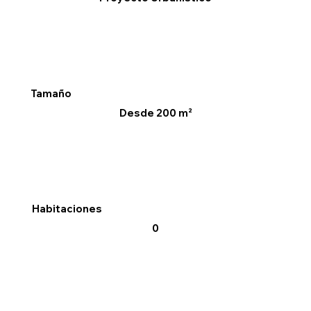
Tamaño
Desde 200 m²
Habitaciones
0