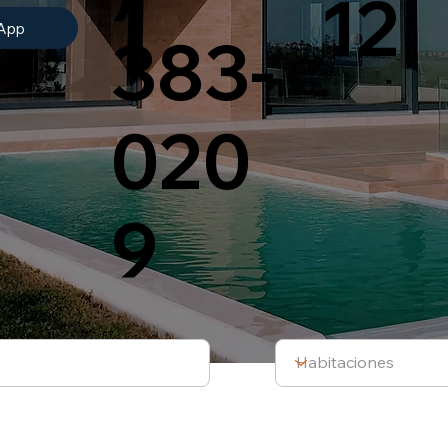
12
App
383-
020
9