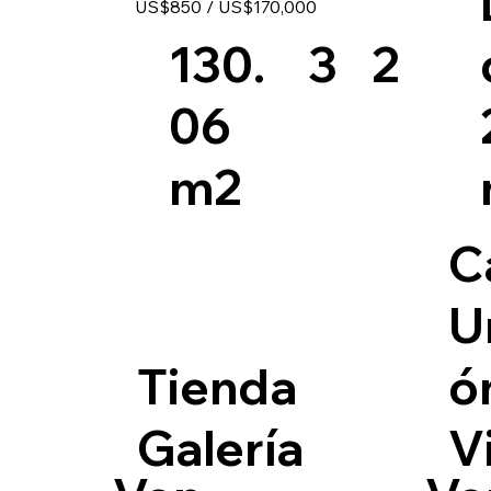
US$850 / US$170,000
3
130.
2
06
m2
C
U
Tienda
ó
Galería
V