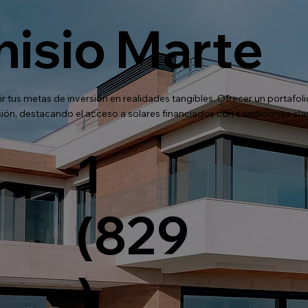
nisio Marte
ir tus metas de inversión en realidades tangibles. Ofrecer un portafol
ersión, destacando el acceso a solares financiados con condiciones cla
1
(829
)