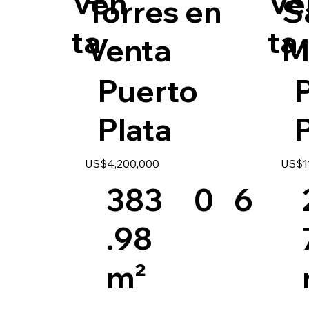
Ven
Ve
Torres en
S
ta
ta
Venta
M
Puerto
Plata
P
US$4,200,000
US$1
0
383
6
.98
m²