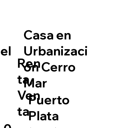
Casa en
Urbanizaci
el
Ren
ón Cerro
ta,
Mar
Ven
Puerto
ta
Plata