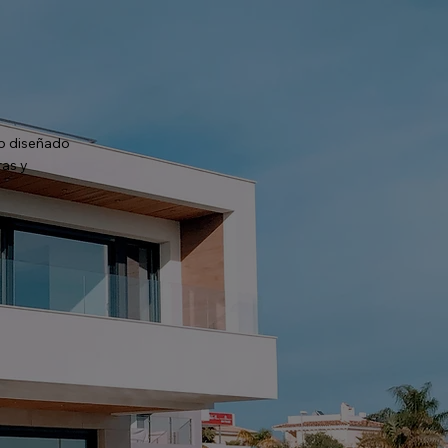
io diseñado
ras y