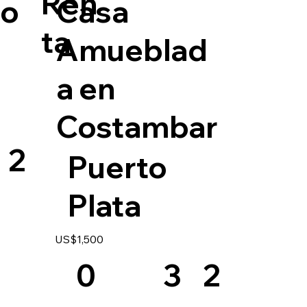
Ren
Casa
jo
ta
Amueblad
a en
Costambar
2
Puerto
Plata
US$1,500
3
0
2