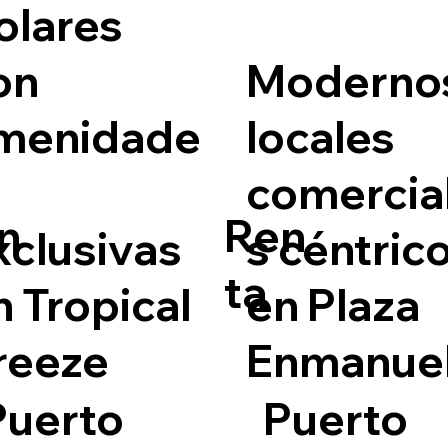
olares
on
Moderno
menidade
locales
comercia
n
Ren
xclusivas
s céntric
ta
n Tropical
en Plaza
reeze
Enmanue
Puerto
Puerto