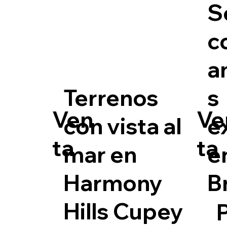
S
c
a
Terrenos
s
Ven
Ve
con vista al
e
ta
ta
mar en
e
Harmony
B
Hills Cupey