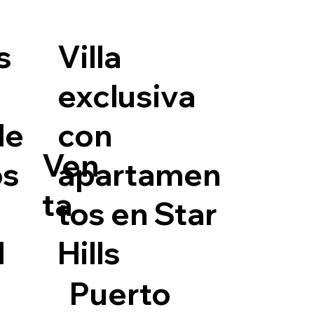
s
Villa
exclusiva
le
con
Ven
os
apartamen
ta
tos en Star
l
Hills
Puerto