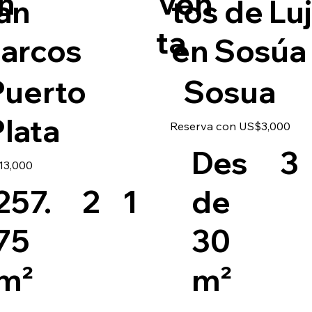
n
Ven
an
tos de Lu
ta
arcos
en Sosúa
Puerto
Sosua
lata
Reserva con US$3,000
3
Des
13,000
2
257.
de
1
75
30
m²
m²