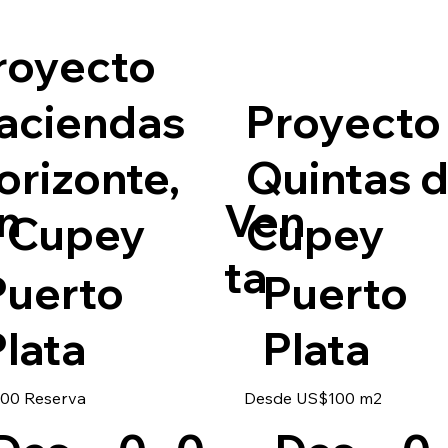
royecto
aciendas
Proyecto
orizonte,
Quintas d
n
Ven
l Cupey
Cupey
ta
Puerto
Puerto
lata
Plata
00 Reserva
Desde US$100 m2