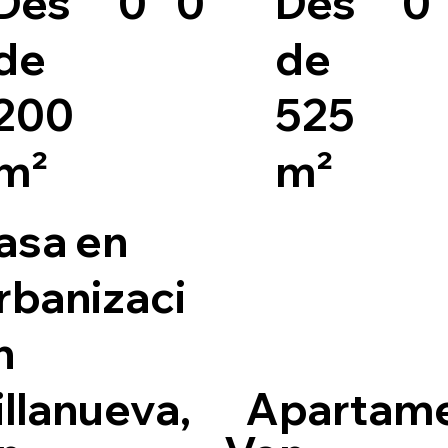
0
0
Des
Des
0
de
de
200
525
m²
m²
asa en
rbanizaci
n
illanueva,
Apartam