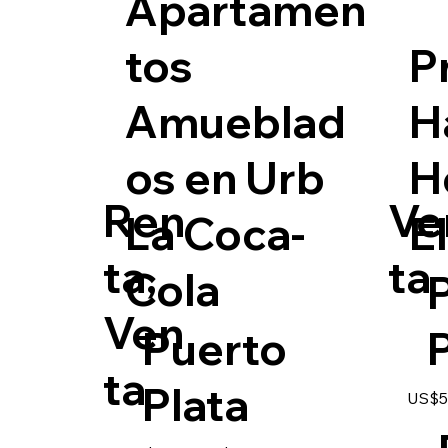
Apartamen
tos
P
Amueblad
H
os en Urb
H
Ren
Ve
La Coca-
E
ta,
ta
Cola
Ven
Puerto
P
ta
Plata
US$5