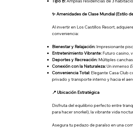
Tipo B:
Amplias residencias de 3 habitacio
✨ Amenidades de Clase Mundial (Estilo de
Al invertir en Los Castillos Resort, adqui
conveniencia:
Bienestar y Relajación:
Impresionante pisc
Entretenimiento Vibrante:
Futuro casino, v
Deportes y Recreación:
Múltiples canchas 
Conexión con la Naturaleza:
Un inmenso
E
Conveniencia Total:
Elegante Casa Club con
privado y transporte interno y hacia el ae
📍 Ubicación Estratégica
Disfruta del equilibrio perfecto entre tra
para hacer snorkel), la vibrante vida noc
Asegura tu pedazo de paraíso en una comun