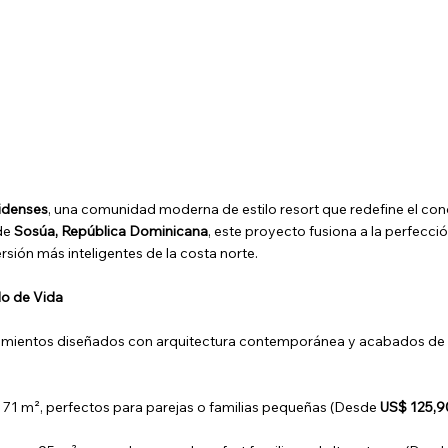
sidenses
, una comunidad moderna de estilo resort que redefine el con
 de
Sosúa, República Dominicana
, este proyecto fusiona a la perfección
rsión más inteligentes de la costa norte.
lo de Vida
ojamientos diseñados con arquitectura contemporánea y acabados de 
71 m², perfectos para parejas o familias pequeñas (Desde
US$ 125,9