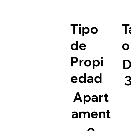
Tipo
T
de
o
Propi
D
edad
Apart
ament
o