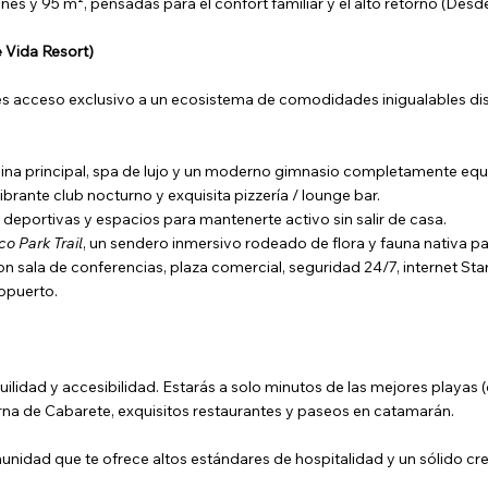
nes y 95 m², pensadas para el confort familiar y el alto retorno (Des
 Vida Resort)
eres acceso exclusivo a un ecosistema de comodidades inigualables dise
ina principal, spa de lujo y un moderno gimnasio completamente eq
ibrante club nocturno y exquisita pizzería / lounge bar.
deportivas y espacios para mantenerte activo sin salir de casa.
co Park Trail
, un sendero inmersivo rodeado de flora y fauna nativa pa
 sala de conferencias, plaza comercial, seguridad 24/7, internet Starl
ropuerto.
nquilidad y accesibilidad. Estarás a solo minutos de las mejores playa
turna de Cabarete, exquisitos restaurantes y paseos en catamarán.
idad que te ofrece altos estándares de hospitalidad y un sólido cre