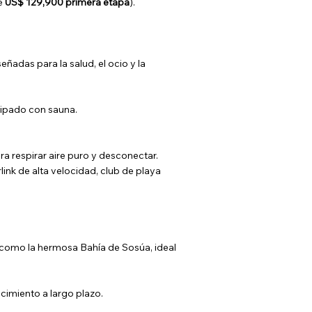
de
US$ 129,900 primera etapa
).
ñadas para la salud, el ocio y la
uipado con sauna.
ra respirar aire puro y desconectar.
ink de alta velocidad, club de playa
s (como la hermosa Bahía de Sosúa, ideal
cimiento a largo plazo.