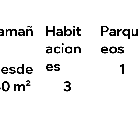
amañ
Habit
Parqu
acion
eos
es
esde
1
30 m²
3