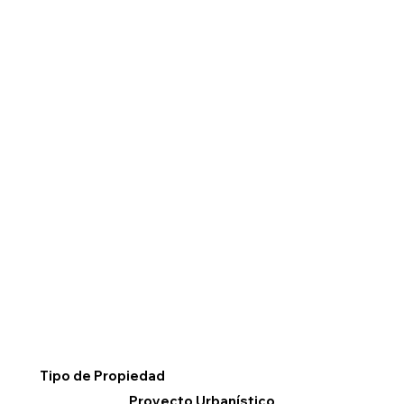
Tipo de Propiedad
Proyecto Urbanístico