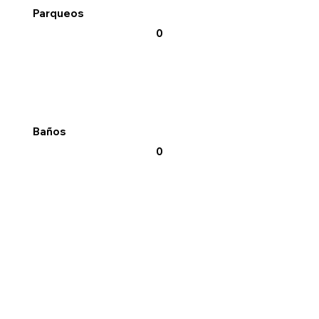
Parqueos
0
Baños
0