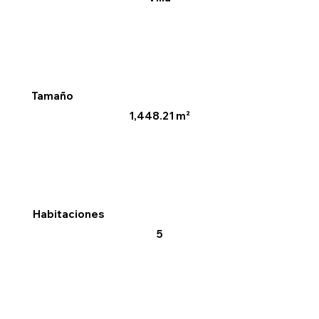
Tamaño
1,448.21 m²
Habitaciones
5