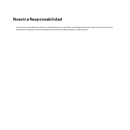
Nuestra Responsabilidad
Nos hacemos responsables de conectar tus metas financieras con las mejores oportunidades del mercado. Seleccionamos rigurosamente
cada proyecto, propiedad y vehículo para garantizarte inversiones sólidas, seguras y con alto potencial.