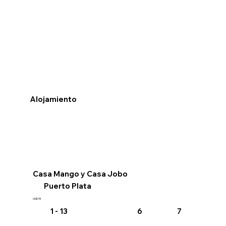
Alojamiento
Al
Casa Mango y Casa Jobo
Re
Puerto Plata
US$174
Desde 
1 - 13
6
7