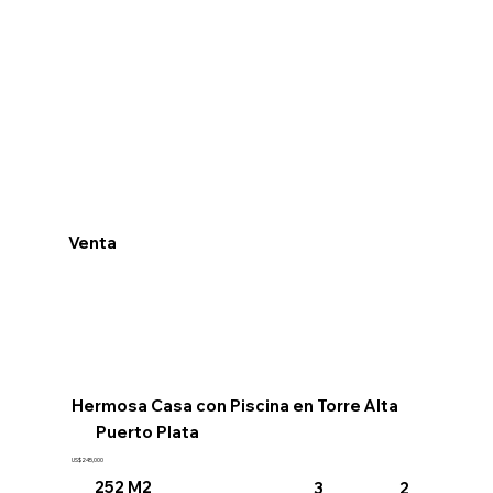
Venta
Ve
He
Hermosa Casa con Piscina en Torre Alta
Do
Puerto Plata
US$245,000
US$259
252 M2
3
2